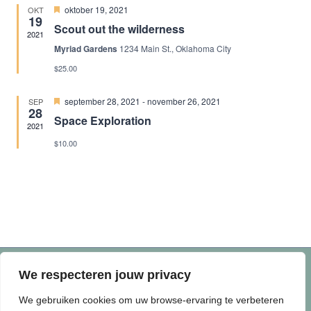
weer
Uitgelicht
oktober 19, 2021
OKT
19
Scout out the wilderness
2021
navi
Myriad Gardens
1234 Main St., Oklahoma City
$25.00
Uitgelicht
september 28, 2021
-
november 26, 2021
SEP
28
Space Exploration
2021
$10.00
We respecteren jouw privacy
© 2026 de Vuurplaats | Keizerfazant 46, 1704 WL
We gebruiken cookies om uw browse-ervaring te verbeteren
Heerhugowaard