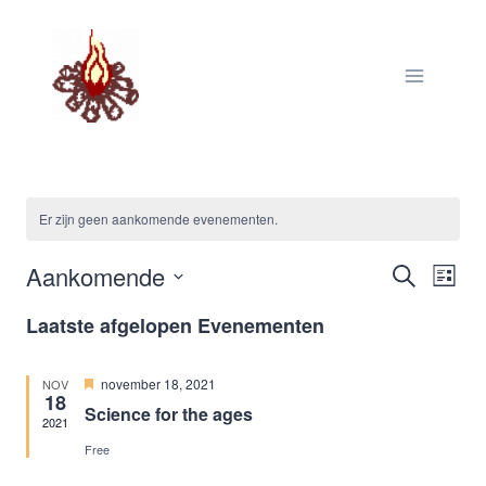
Doorgaan
naar
inhoud
Er zijn geen aankomende evenementen.
Aankomende
Zoeken
E
Eve
Lijst
Selecteer
Laatste afgelopen Evenementen
een
w
Zoe
datum.
Uitgelicht
november 18, 2021
NOV
18
na
Science for the ages
en
2021
Free