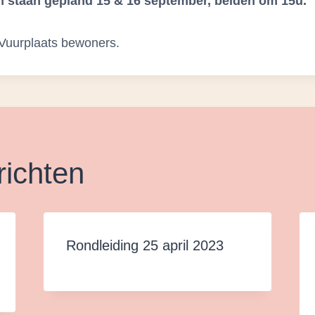
n staan gepland 15 & 16 september, beiden om 15u.
Vuurplaats bewoners.
richten
Rondleiding 25 april 2023