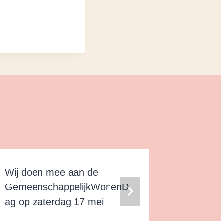
Wij doen mee aan de
Rondlei
GemeenschappelijkWonenD
en maan
ag op zaterdag 17 mei
2025