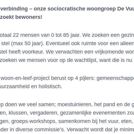
erbinding – onze sociocratische woongroep De Vuu
zoekt bewoners!
totaal 22 mensen van 0 tot 85 jaar. We zoeken een gezi
 stel (max 50 jaar). Eventueel ook ruimte voor een alle
/stel heeft voorkeur. We verwachten een vrijkomende wo
 zoeken we mensen voor op de wachtlijst, want die is nu 
woon-en-leef-project berust op 4 pijlers: gemeenschappe
uurzaamheid en holistisch.
p doen we veel samen; moestuinieren, het pand en de gr
gen, klussen, vergaderen, gezamenlijke evenementen zo
ngen, groeps-workshops, samenkomen bij het vuur, eten
der in diverse commissie’s. Verwacht wordt dat je mini