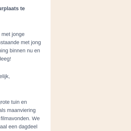
rplaats te
n met jonge
enstaande met jong
ning binnen nu en
leeg!
lijk,
ote tuin en
als maanviering
, filmavonden. We
maal een dagdeel