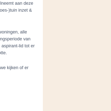
elneemt aan deze
es-)tuin inzet &
woningen, alle
ingsperiode van
spirant-lid tot er
tte.
we kijken of er